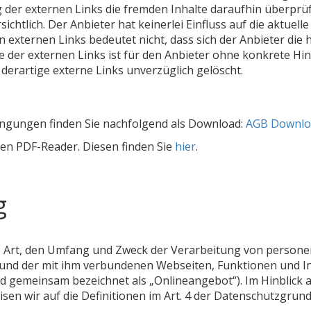
 der externen Links die fremden Inhalte daraufhin überprü
chtlich. Der Anbieter hat keinerlei Einfluss auf die aktuell
n externen Links bedeutet nicht, dass sich der Anbieter die
le der externen Links ist für den Anbieter ohne konkrete Hi
erartige externe Links unverzüglich gelöscht.
dingungen finden Sie nachfolgend als Download:
AGB Downlo
nen PDF-Reader. Diesen finden Sie
hier
.
g
ie Art, den Umfang und Zweck der Verarbeitung von perso
und der mit ihm verbundenen Webseiten, Funktionen und In
nd gemeinsam bezeichnet als „Onlineangebot“). Im Hinblick au
isen wir auf die Definitionen im Art. 4 der Datenschutzgru